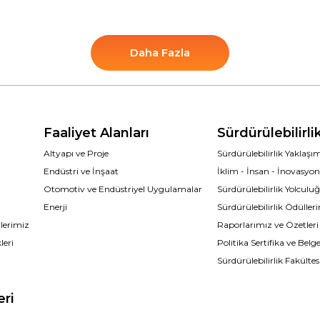
Daha Fazla
Faaliyet Alanları
Sürdürülebilirli
Altyapı ve Proje
Sürdürülebilirlik Yaklaş
Endüstri ve İnşaat
İklim - İnsan - İnovasyo
Otomotiv ve Endüstriyel Uygulamalar
Sürdürülebilirlik Yolcul
Enerji
Sürdürülebilirlik Ödüller
lerimiz
Raporlarımız ve Özetleri
leri
Politika Sertifika ve Belge
Sürdürülebilirlik Fakültes
eri