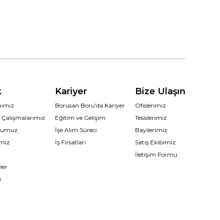
k
Kariyer
Bize Ulaşın
ımımız
Borusan Boru'da Kariyer
Ofislerimiz
n Çalışmalarımız
Eğitim ve Gelişim
Tesislerimiz
uğumuz
İşe Alım Süreci
Bayilerimiz
imiz
İş Fırsatları
Satış Ekibimiz
İletişim Formu
ler
i