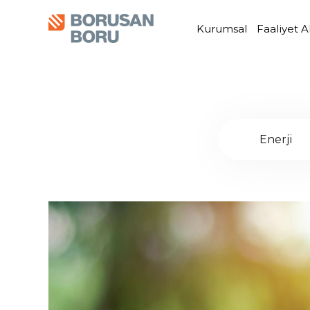
Kurumsal
Faaliyet A
Enerji
Faaliyet
Yatırımcı
Bize
.
.
.