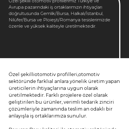
Özel şekilli otomotiv profillerimiz Türkiye ve
Avrupa pazarındaki iş ortaklarımızın ihtiyaçları
doğrultusunda Gemlik/Bursa, Halkalı/İstanbul,
Nilüfer/Bursa ve Ploieşti/Romanya tesislerimizde
özenle ve yüksek kaliteyle üretilmektedir.
Özel şekilliotomotiv profilleri,otomotiv
sektöründe farklıal anlara yönelik üretim yapan
üreticilerin ihtiyaçlarına uygun olarak
üretilmektedir. Farklı projelere özel olarak
geliştirilen bu ürünler, verimli tedarik zinciri
çözümleriyle zamanında teslim an odaklı bir
anlayışla iş ortaklarımıza sunulur.