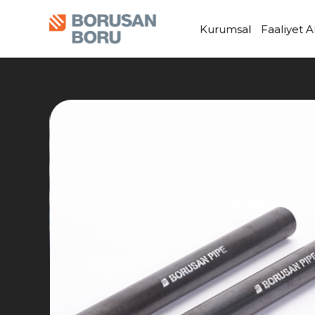
Kurumsal
Faaliyet A
Faaliyet
Yatırımcı
Bize
.
.
.