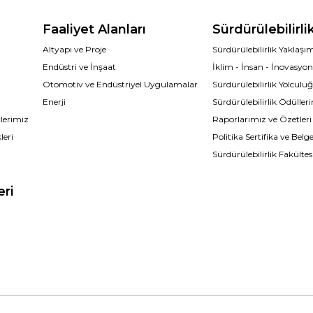
Faaliyet Alanları
Sürdürülebilirli
Altyapı ve Proje
Sürdürülebilirlik Yaklaş
Endüstri ve İnşaat
İklim - İnsan - İnovasyo
Otomotiv ve Endüstriyel Uygulamalar
Sürdürülebilirlik Yolcul
Enerji
Sürdürülebilirlik Ödüller
lerimiz
Raporlarımız ve Özetleri
leri
Politika Sertifika ve Belge
Sürdürülebilirlik Fakültes
eri