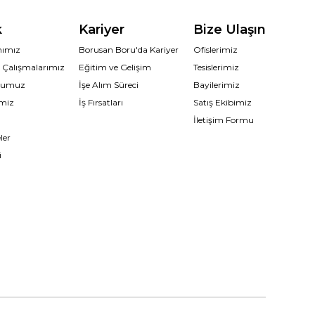
k
Kariyer
Bize Ulaşın
ımımız
Borusan Boru'da Kariyer
Ofislerimiz
n Çalışmalarımız
Eğitim ve Gelişim
Tesislerimiz
uğumuz
İşe Alım Süreci
Bayilerimiz
imiz
İş Fırsatları
Satış Ekibimiz
İletişim Formu
ler
i