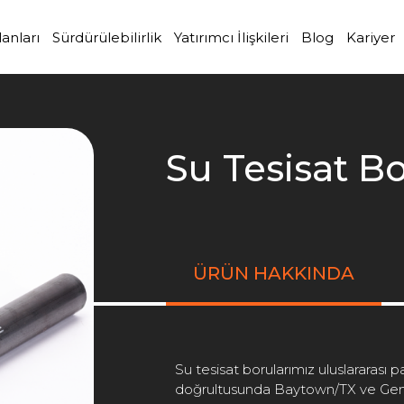
lanları
Sürdürülebilirlik
Yatırımcı İlişkileri
Blog
Kariyer
Su Tesisat B
.
.
.
ÜRÜN HAKKINDA
Su tesisat borularımız uluslararası pa
doğrultusunda Baytown/TX ve Geml