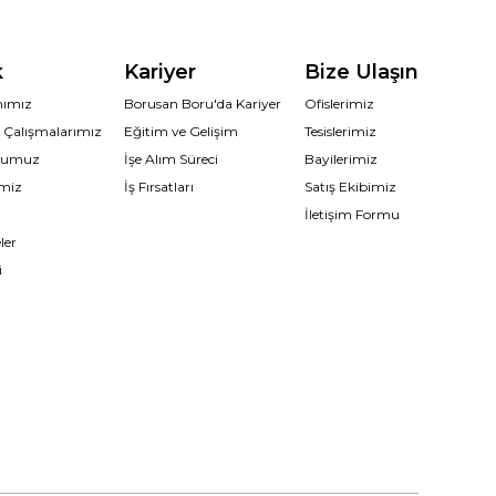
k
Kariyer
Bize Ulaşın
ımımız
Borusan Boru'da Kariyer
Ofislerimiz
n Çalışmalarımız
Eğitim ve Gelişim
Tesislerimiz
uğumuz
İşe Alım Süreci
Bayilerimiz
imiz
İş Fırsatları
Satış Ekibimiz
İletişim Formu
ler
i