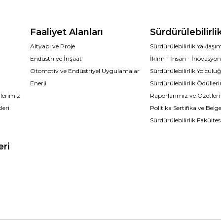
Faaliyet Alanları
Sürdürülebilirli
Altyapı ve Proje
Sürdürülebilirlik Yaklaş
Endüstri ve İnşaat
İklim - İnsan - İnovasyo
Otomotiv ve Endüstriyel Uygulamalar
Sürdürülebilirlik Yolcul
Enerji
Sürdürülebilirlik Ödüller
lerimiz
Raporlarımız ve Özetleri
leri
Politika Sertifika ve Belge
Sürdürülebilirlik Fakültes
eri