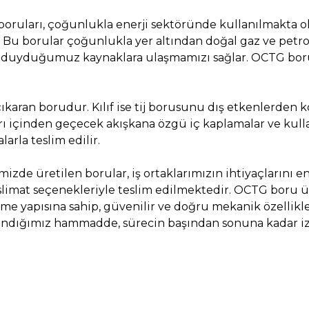
boruları, çoğunlukla enerji sektöründe kullanılmakta ol
. Bu borular çoğunlukla yer altından doğal gaz ve petrol
 duyduğumuz kaynaklara ulaşmamızı sağlar. OCTG borula
ıkaran borudur. Kılıf ise tij borusunu dış etkenlerden 
ı içinden geçecek akışkana özgü iç kaplamalar ve kulla
arla teslim edilir.
izde üretilen borular, iş ortaklarımızın ihtiyaçlarını en
teslimat seçenekleriyle teslim edilmektedir. OCTG boru
e yapısına sahip, güvenilir ve doğru mekanik özellikl
llandığımız hammadde, sürecin başından sonuna kadar i