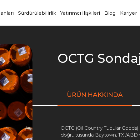
lanları
Sürdürülebilirlik
Yatırımcı İlişkileri
Blog
Kariyer
OCTG Sondaj
.
.
.
ÜRÜN HAKKINDA
OCTG (Oil Country Tubular Goods), kü
doğrultusunda Baytown, TX /ABD v