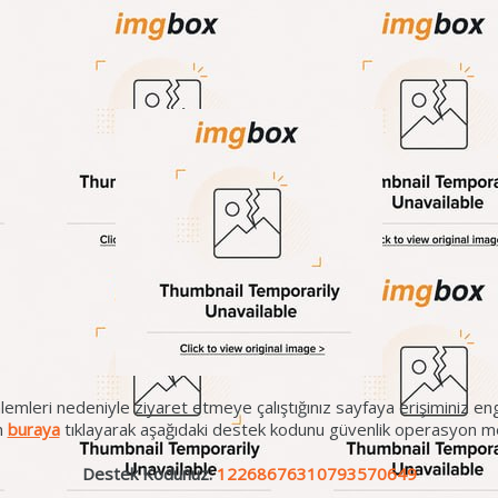
lemleri nedeniyle ziyaret etmeye çalıştığınız sayfaya erişiminiz eng
en
buraya
tıklayarak aşağıdaki destek kodunu güvenlik operasyon mer
Destek Kodunuz:
12268676310793570649