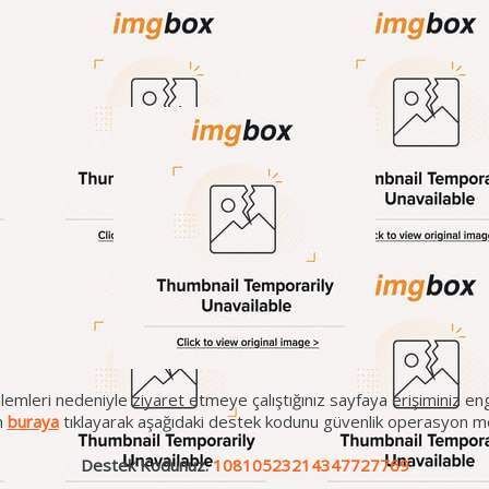
lemleri nedeniyle ziyaret etmeye çalıştığınız sayfaya erişiminiz eng
en
buraya
tıklayarak aşağıdaki destek kodunu güvenlik operasyon mer
Destek Kodunuz:
10810523214347727769